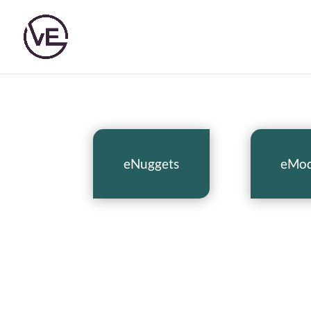
eNuggets
eMod