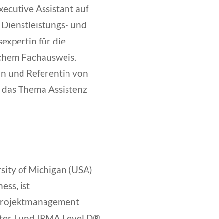
Executive Assistant auf
 Dienstleistungs- und
expertin für die
schem Fachausweis.
in und Referentin von
das Thema Assistenz
sity of Michigan (USA)
ess, ist
 Projektmanagement
ter I und IPMA Level D®