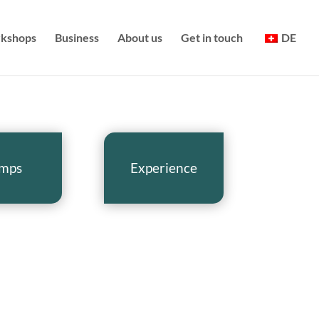
kshops
Business
About us
Get in touch
DE
mps
Experience