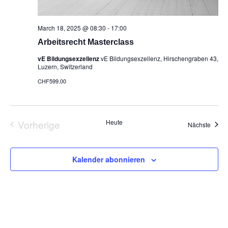
March 18, 2025 @ 08:30
-
17:00
Arbeitsrecht Masterclass
vE Bildungsexzellenz
vE Bildungsexzellenz, Hirschengraben 43,
Luzern, Switzerland
CHF599.00
Vorherige
Heute
Veran
Nächste
Veranstaltungen
Kalender abonnieren