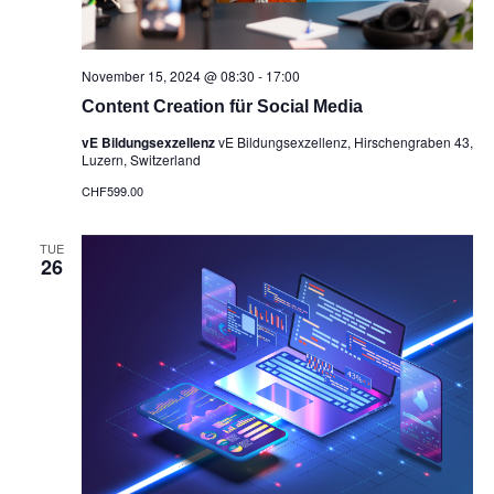
November 15, 2024 @ 08:30
-
17:00
Content Creation für Social Media
vE Bildungsexzellenz
vE Bildungsexzellenz, Hirschengraben 43,
Luzern, Switzerland
CHF599.00
TUE
26