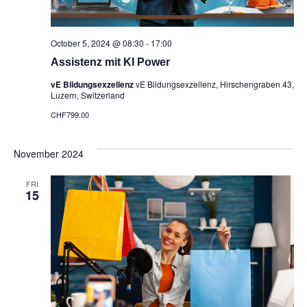
October 5, 2024 @ 08:30
-
17:00
Assistenz mit KI Power
vE Bildungsexzellenz
vE Bildungsexzellenz, Hirschengraben 43,
Luzern, Switzerland
CHF799.00
November 2024
FRI
15