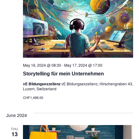
aus.
May 16, 2024 @ 08:30
-
May 17, 2024 @ 17:00
Storytelling für mein Unternehmen
vE Bildungsexzellenz
vE Bildungsexzellenz, Hirschengraben 43,
Luzern, Switzerland
CHF1,499.00
June 2024
THU
13