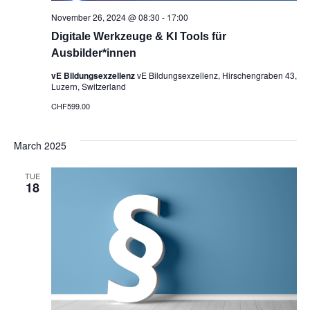
November 26, 2024 @ 08:30
-
17:00
Digitale Werkzeuge & KI Tools für
Ausbilder*innen
vE Bildungsexzellenz
vE Bildungsexzellenz, Hirschengraben 43,
Luzern, Switzerland
CHF599.00
March 2025
TUE
18