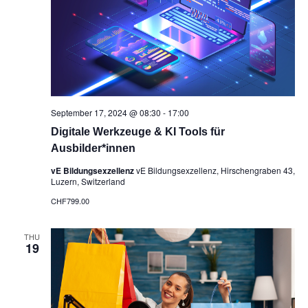
September 17, 2024 @ 08:30
-
17:00
Digitale Werkzeuge & KI Tools für
Ausbilder*innen
vE Bildungsexzellenz
vE Bildungsexzellenz, Hirschengraben 43,
Luzern, Switzerland
CHF799.00
THU
19