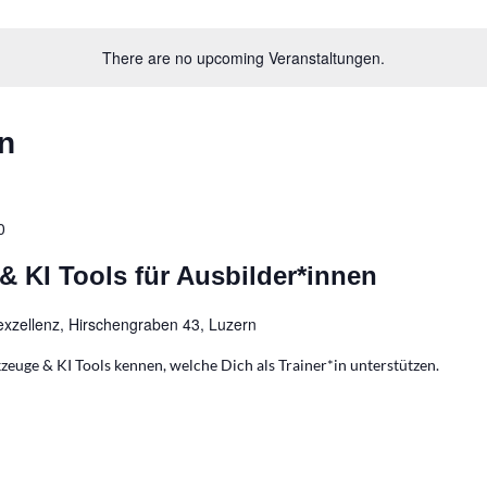
tion
There are no upcoming Veranstaltungen.
n
0
& KI Tools für Ausbilder*innen
exzellenz, Hirschengraben 43, Luzern
zeuge & KI Tools kennen, welche Dich als Trainer*in unterstützen.