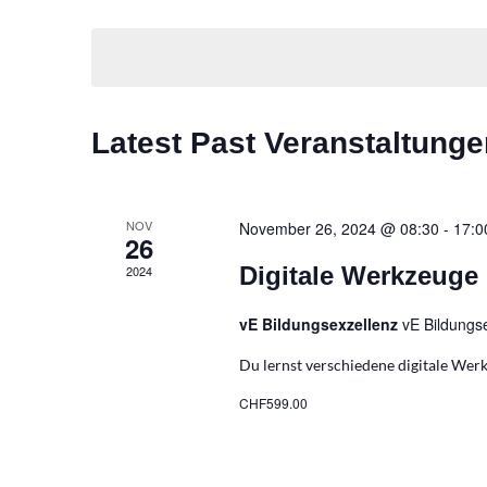
Ansichtennaviga
Wählen
Veranstaltungen
Sie
nach
das
Schlüsselwort.
Datum
Latest Past Veranstaltunge
aus.
NOV
November 26, 2024 @ 08:30
-
17:0
26
Digitale Werkzeuge 
2024
vE Bildungsexzellenz
vE Bildungs
Du lernst verschiedene digitale Werk
CHF599.00