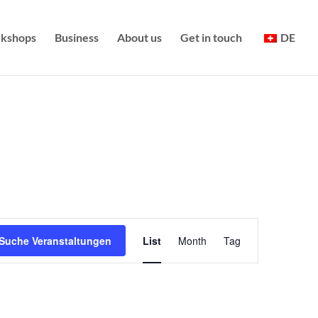
kshops
Business
About us
Get in touch
DE
Veranstal
Suche Veranstaltungen
List
Month
Tag
Ansichten