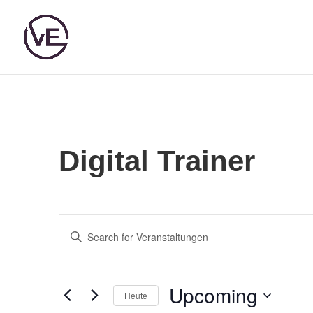
Digital Trainer
Veranstaltungen
Schlüsselwort
Such-
eingeben.
Suchen
und
Upcoming
Heute
Sie